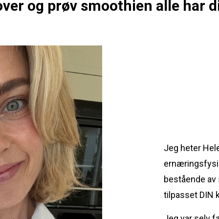
over og prøv smoothien alle har di
Jeg heter Hele
ernæringsfysio
bestående av 
tilpasset DIN 
Jeg var selv f