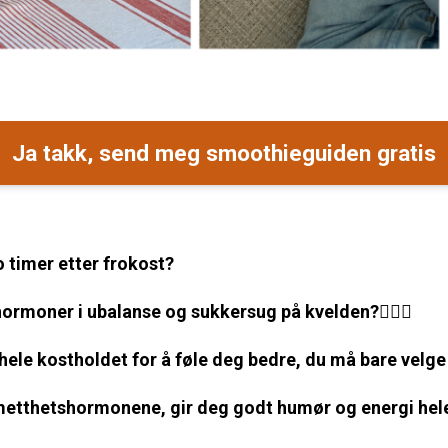
Ja takk, send meg smoothieguiden gratis
o timer etter frokost?
hormoner i ubalanse og sukkersug på kvelden?🙇🏼‍♀️
hele kostholdet for å føle deg bedre, du må bare velge r
å metthetshormonene, gir deg godt humør og energi he