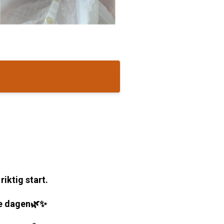
iktig start.
le dagen🌿✨