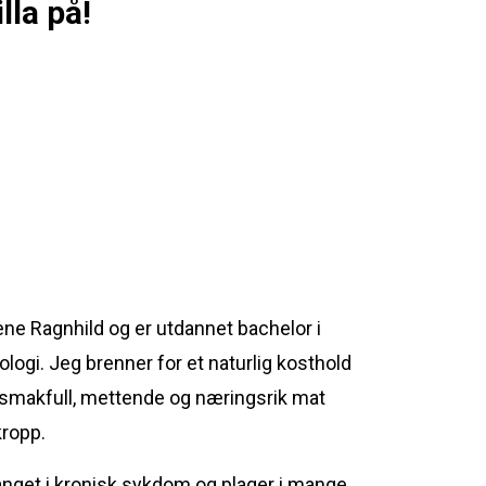
lla på!
ne Ragnhild og er utdannet bachelor i
logi. Jeg brenner for et naturlig kosthold
smakfull, mettende og næringsrik mat
kropp.
anget i kronisk sykdom og plager i mange