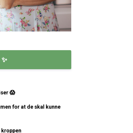
s ✨
iser 😱
, men for at de skal kunne
i kroppen