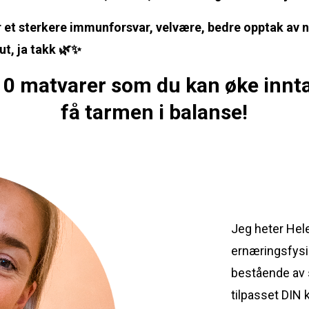
r et sterkere immunforsvar, velvære, bedre opptak av
ut, ja takk
🌿✨
 10 matvarer som du kan øke inntak
få tarmen i balanse!
Jeg heter Hele
ernæringsfysio
bestående av 
tilpasset DIN 