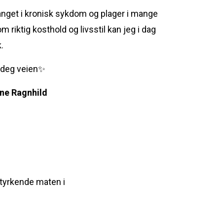
anget i kronisk sykdom og plager i mange
 riktig kosthold og livsstil kan jeg i dag
.
e deg veien✨
ene Ragnhild
styrkende maten i