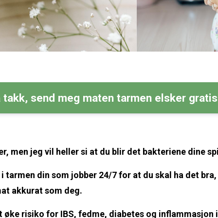
 takk, send meg maten tarmen elsker grati
er, men jeg vil heller si at du blir det bakteriene dine sp
r i tarmen din som jobber 24/7 for at du skal ha det bra
mat akkurat som deg.
et øke risiko for IBS, fedme, diabetes og inflammasjon 