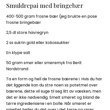
Smuldrepai med bringebær
400-500 gram frosne bær (jeg brukte en pose
frosne bringebær
2,5 dl store havregryn
2 ss sukrin gold eller kokossukker
En klype salt
50 gram smør eller smøremyk fra Berit
Nordstrand
Ta en form og hell de frosne bærene i. Hvis du har
det liggende kan du strø noen ss potetmel over
bærene, dette vil suge til seg litt av væsken, men
det er ikke nødvendig. Smelt smøret og bland de
tørre ingrediensene i en bolle. Når smøret er
smeltet heller du det over i det tørre og rører